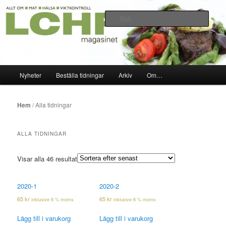
Hoppa
Hoppa
Allt om mat hälsa viktkontroll 2010-2020
till
till
Sök
primärt
sekundärt
innehåll
innehåll
LCHF-magasinet
Huvudmeny
Nyheter
Beställa tidningar
Arkiv
Om…
Hem
/ Alla tidningar
ALLA TIDNINGAR
Visar alla 46 resultat
2020-1
2020-2
65
kr
65
kr
inklusive 6 % moms
inklusive 6 % moms
Lägg till i varukorg
Lägg till i varukorg