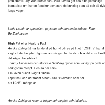
problematik.
My Westerdahl
och
Linda Lemón
ger oss sina personliga
berättelser om hur de försöker bemästra de bakslag som då och då dyk
längs vägen.
Linda Lemón är specialist i psykiatri och beroendeskribent. Foto:
Bo Zackrisson
High Fat eller Healthy Fat?
Annika Dahlqvist
har funderat på hur vi bör se på H:et i LCHF. Vi har all
sagt att det betyder High medan många utomlands tolkar det som Healt
det någon betydelse?
Tommy Runesson
och
Monique Svalberg
bjuder som vanligt på goda o
näringsrika recept. Och så har Lars-
Erik även hunnit iväg till finska
Lappträsk och där träffat
Marja-Liisa Huuhtanen
som har
ätit LCHF i många år.
Annika Dahlqvist reder ut frågan och högfett och hälsofett.