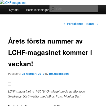
Hoppa
Allt om mat hälsa viktkontroll 2010-2020
till
Huvudmeny
Sök
Nyheter
Beställa tidningar
Arkiv
Om…
primärt
innehåll
LCHF-magasinet
Inläggsnavigering
←
Föregående
Nästa
→
Årets första nummer av
LCHF-magasinet kommer i
veckan!
Publicerat
25 februari, 2019
av
Bo Zackrisson
LCHF-magasinet nr 1/2019! Omslaget pryds av Monique
Svalbergs LCHF-våfflor med räkor. Foto: Monica Dart