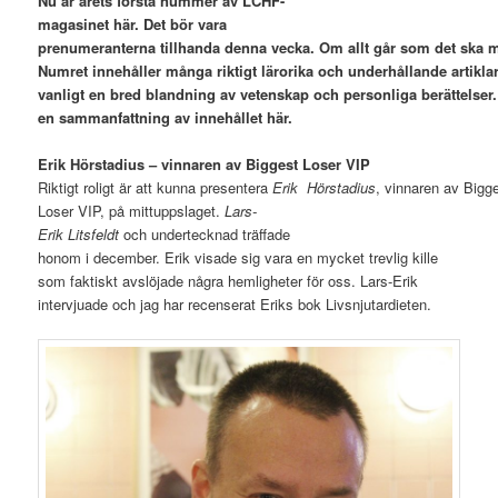
Nu är årets första nummer av LCHF-
magasinet här. Det bör vara
prenumeranterna tillhanda denna vecka. Om allt går som det ska 
Numret innehåller många riktigt lärorika och underhållande artikla
vanligt en bred blandning av vetenskap och personliga berättelser.
en sammanfattning av innehållet här.
Erik Hörstadius – vinnaren av Biggest Loser VIP
Riktigt roligt är att kunna presentera
Erik Hörstadius
, vinnaren av Bigg
Loser VIP, på mittuppslaget.
Lars-
Erik Litsfeldt
och undertecknad träffade
honom i december. Erik visade sig vara en mycket trevlig kille
som faktiskt avslöjade några hemligheter för oss. Lars-Erik
intervjuade och jag har recenserat Eriks bok Livsnjutardieten.