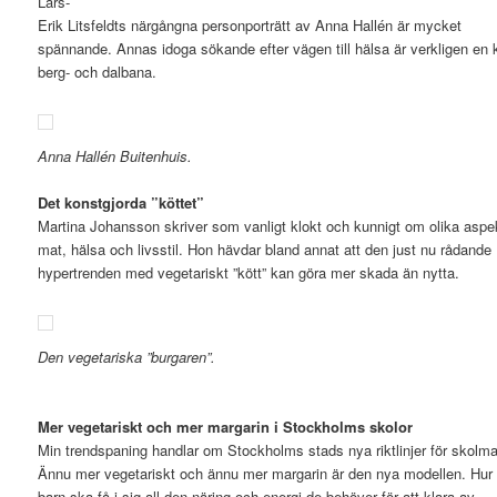
Lars-
Erik Litsfeldts närgångna personporträtt av Anna Hallén är mycket
spännande. Annas idoga sökande efter vägen till hälsa är verkligen en 
berg- och dalbana.
Anna Hallén Buitenhuis.
Det konstgjorda ”köttet”
Martina Johansson skriver som vanligt klokt och kunnigt om olika aspe
mat, hälsa och livsstil. Hon hävdar bland annat att den just nu rådande
hypertrenden med vegetariskt ”kött” kan göra mer skada än nytta.
Den vegetariska ”burgaren”.
Mer vegetariskt och mer margarin i Stockholms skolor
Min trendspaning handlar om Stockholms stads nya riktlinjer för skolma
Ännu mer vegetariskt och ännu mer margarin är den nya modellen. Hur
barn ska få i sig all den näring och energi de behöver för att klara av