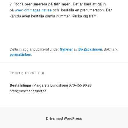
vill börja
prenumerera på tidningen
. Det är bara att gå in
på
www.lchfmagasinet.se
och beställa en prenumeration. Där
kan du även beställa gamla nummer. Klicka dig fram.
Detta inlägg är publicerat under
Nyheter
av
Bo Zackrisson
. Bokmärk
permalänken
.
KONTAKTUPPGIFTER
Beställningar
(Margareta Lundström) 070-455 96 98
pren@lchfmagasinet.se
Drivs med WordPress