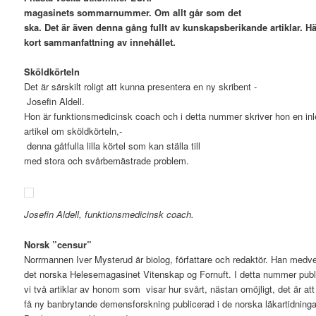
magasinets sommarnummer. Om allt går som det
ska. Det är även denna gång fullt av kunskapsberikande artiklar. Hä
kort sammanfattning av innehållet.
Sköldkörteln
Det är särskilt roligt att kunna presentera en ny skribent ­
Josefin Aldell.
Hon är funktionsmedicinsk coach och i detta nummer skriver hon en in
artikel om sköldkörteln,­
denna gåtfulla lilla körtel som kan ställa till
med stora och svårbemästrade problem.
Josefin Aldell, funktionsmedicinsk coach.
Norsk ”censur”
Norrmannen Iver Mysterud är biolog, författare och redaktör. Han medve
det norska Helesemagasinet Vitenskap og Fornuft. I detta nummer publ
vi två artiklar av honom som visar hur svårt, nästan omöjligt, det är att
få ny banbrytande demensforskning publicerad i de norska läkartidninga