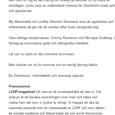
skoldagen, tycks vara av underordnat intresse för Stockholm stads poli
och tjänstemän.
My Westerdahl och Lindha Vikström filosoferar över de upptäckter och
erfarenheter de gör när de vandrar efter livets slingrande stig.
Våra duktiga receptmakare, Tommy Runesson och Monique Svalberg, l
förslag på sommarens goda och näringstäta maträtter.
Låt oss nu njuta av den svenska sommaren.
Men önskan om en fin sommar och en trevlig läsning hälsar
Bo Zackrisson, chefredaktör och ansvarig utgivare
Prenumerera!
LCHF-magasinet
vill vara en rik kunskapskälla att ösa ur. Vår
strävan är att bevaka utvecklingen inom kost och hälsa och
vaska fram det som vi tycker är viktigt. Vi hoppas att alla de
tusentals personer som är intresserade av LCHF och som deltar i
de sociala medierna och ibland köper ett och annat lösnummer,