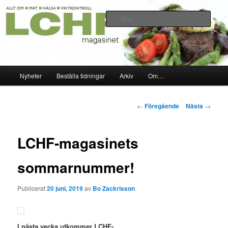
Hoppa
Allt om mat hälsa viktkontroll 2010-2020
till
Sök
primärt
innehåll
LCHF-magasinet
Huvudmeny
Nyheter
Beställa tidningar
Arkiv
Om…
Inläggsnavigering
←
Föregående
Nästa
→
LCHF-magasinets
sommarnummer!
Publicerat
20 juni, 2019
av
Bo Zackrisson
I nästa vecka utkommer LCHF-