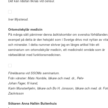
Det kan nästan liknas vid censur.
Iver Mysterud.
Ortomolekylär medicin
På många sätt påminner denna åsiktskorridor om svenska förhållanden.
exempel på detta är den hetsjakt som i Sverige drivs mot nyttan av vit
och mineraler. I detta nummer skriver jag en längre artikel från ett
seminarium om ortomolekylär medicin, ett medicinskt område som är
närbesläktat med funktionsmedicinen.
Föreläsarna vid SSOMs seminarium.
F
rån vänster: Mats Humble, läkare och med. dr., Pehr-
Johan Fager, fil kand,
Karin Munsterhjelm, läkare och Bo H. Jonsson, läkare och med. dr. Fot
Zackrisson
Sökaren Anna Hallén Buitenhuis