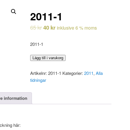
2011-1
65
kr
40
kr
inklusive 6 % moms
2011-1
2011-
Lägg till i varukorg
1
mängd
Artikelnr:
2011-1
Kategorier:
2011
,
Alla
tidningar
re information
eckning här: