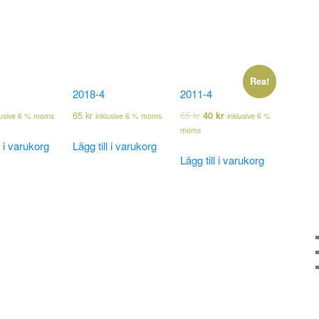
Rea!
2018-4
2011-4
65
kr
65
kr
40
kr
lusive 6 % moms
inklusive 6 % moms
inklusive 6 %
moms
l i varukorg
Lägg till i varukorg
Lägg till i varukorg