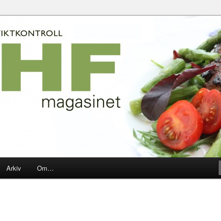
2010-2020
net
Arkiv
Om…