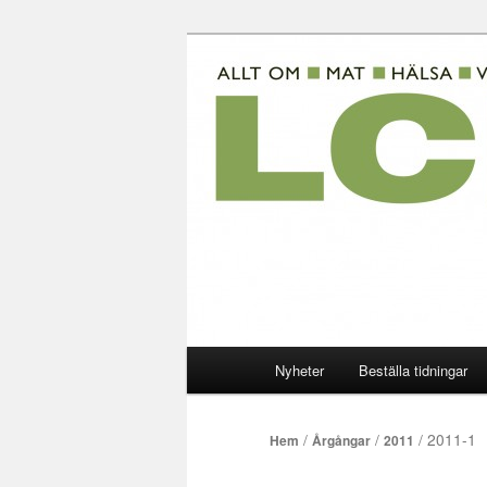
Hoppa
Allt om mat hälsa viktkontroll 
till
primärt
LCHF-magasi
innehåll
Huvudmeny
Nyheter
Beställa tidningar
/
/
/ 2011-1
Hem
Årgångar
2011