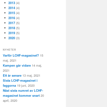
2013
(4)
2014
(4)
2015
(4)
2016
(4)
2017
(5)
2018
(5)
2019
(5)
2020
(3)
NYHETER
Varför LCHF-magasinet?
15
maj, 2021
Kampen går vidare
14 maj,
2021
Ett år senare
13 maj, 2021
Sista LCHF-magasinet i
faggorna
19 juni, 2020
Näst sista numret av LCHF-
magasinet kommer snart
20
april, 2020