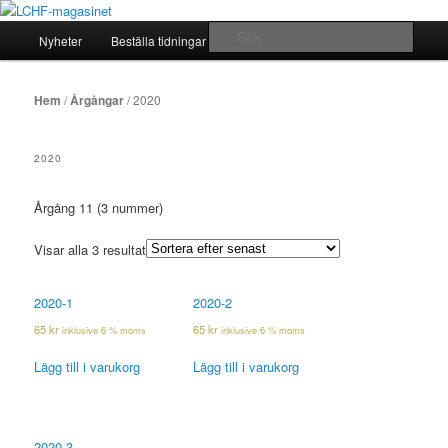
Hoppa
Hoppa
Allt om mat hälsa viktkontroll 2010-2020
till
till
Huvudmeny
Sök
Nyheter
Beställa tidningar
Arkiv
Om…
primärt
sekundärt
innehåll
innehåll
LCHF-magasinet
Hem
/
Årgångar
/ 2020
2020
Årgång 11 (3 nummer)
Visar alla 3 resultat
2020-1
2020-2
65
kr
65
kr
inklusive 6 % moms
inklusive 6 % moms
Lägg till i varukorg
Lägg till i varukorg
2020-3