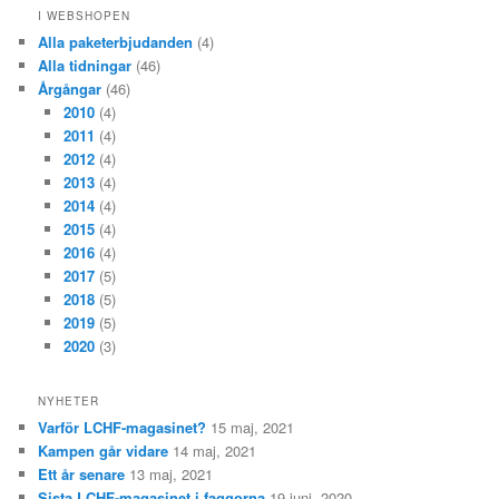
I WEBSHOPEN
Alla paketerbjudanden
(4)
Alla tidningar
(46)
Årgångar
(46)
2010
(4)
2011
(4)
2012
(4)
2013
(4)
2014
(4)
2015
(4)
2016
(4)
2017
(5)
2018
(5)
2019
(5)
2020
(3)
NYHETER
Varför LCHF-magasinet?
15 maj, 2021
Kampen går vidare
14 maj, 2021
Ett år senare
13 maj, 2021
Sista LCHF-magasinet i faggorna
19 juni, 2020