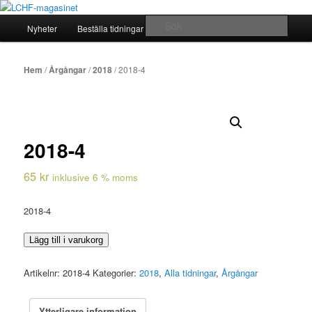
Hoppa
Allt om mat hälsa viktkontroll 2010-2020
till
Huvudmeny
Sök
Nyheter
Beställa tidningar
Arkiv
Om…
primärt
innehåll
LCHF-magasinet
Hem
/
Årgångar
/
2018
/ 2018-4
2018-4
65
kr
inklusive 6 % moms
2018-4
2018-
Lägg till i varukorg
4
mängd
Artikelnr:
2018-4
Kategorier:
2018
,
Alla tidningar
,
Årgångar
Ytterligare information