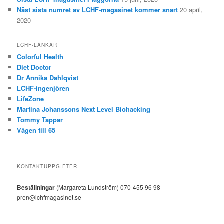
Näst sista numret av LCHF-magasinet kommer snart
20 april,
2020
LCHF-LÄNKAR
Colorful Health
Diet Doctor
Dr Annika Dahlqvist
LCHF-ingenjören
LifeZone
Martina Johanssons Next Level Biohacking
Tommy Tappar
Vägen till 65
KONTAKTUPPGIFTER
Beställningar
(Margareta Lundström) 070-455 96 98
pren@lchfmagasinet.se