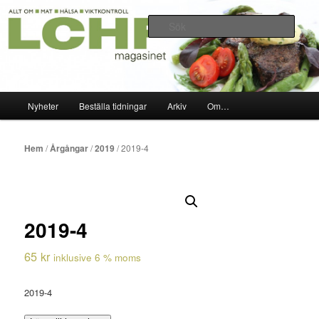
Hoppa
Allt om mat hälsa viktkontroll 2010-2020
till
Sök
primärt
innehåll
LCHF-magasinet
Huvudmeny
Nyheter
Beställa tidningar
Arkiv
Om…
Hem
/
Årgångar
/
2019
/ 2019-4
2019-4
65
kr
inklusive 6 % moms
2019-4