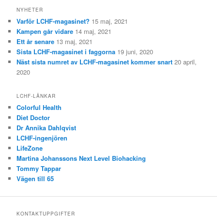
NYHETER
Varför LCHF-magasinet?
15 maj, 2021
Kampen går vidare
14 maj, 2021
Ett år senare
13 maj, 2021
Sista LCHF-magasinet i faggorna
19 juni, 2020
Näst sista numret av LCHF-magasinet kommer snart
20 april,
2020
LCHF-LÄNKAR
Colorful Health
Diet Doctor
Dr Annika Dahlqvist
LCHF-ingenjören
LifeZone
Martina Johanssons Next Level Biohacking
Tommy Tappar
Vägen till 65
KONTAKTUPPGIFTER