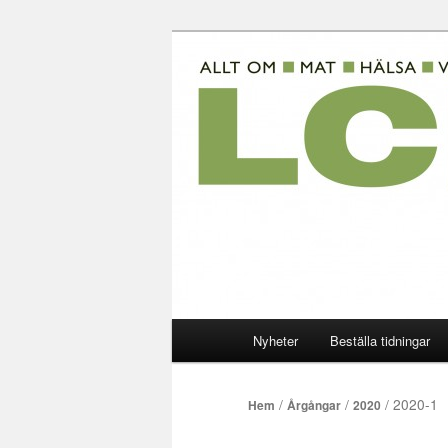
Hoppa
Allt om mat hälsa viktkontroll 
till
primärt
LCHF-magasi
innehåll
Huvudmeny
Nyheter
Beställa tidningar
/
/
/ 2020-1
Hem
Årgångar
2020