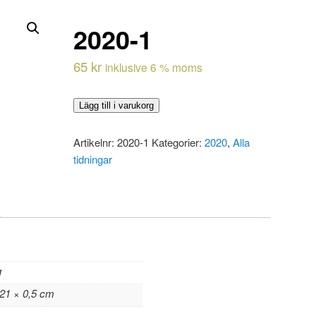
2020-1
65
kr
inklusive 6 % moms
2020-
Lägg till i varukorg
1
mängd
Artikelnr:
2020-1
Kategorier:
2020
,
Alla
tidningar
g
 21 × 0,5 cm