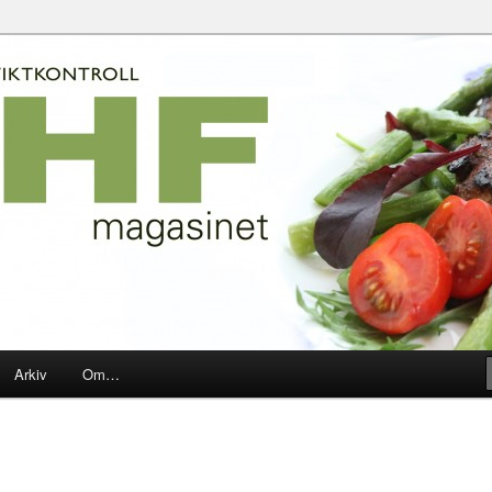
2010-2020
net
Arkiv
Om…