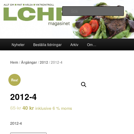
Hoppa
Allt om mat hälsa viktkontroll 2010-2020
till
Sök
primärt
innehåll
LCHF-magasinet
Huvudmeny
Nyheter
Beställa tidningar
Arkiv
Om…
Hem
/
Årgångar
/
2012
/ 2012-4
Rea!
2012-4
65
kr
40
kr
inklusive 6 % moms
2012-4