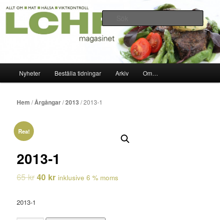
Hoppa
Allt om mat hälsa viktkontroll 2010-2020
till
Sök
primärt
innehåll
LCHF-magasinet
Huvudmeny
Nyheter
Beställa tidningar
Arkiv
Om…
Hem
/
Årgångar
/
2013
/ 2013-1
Rea!
2013-1
65
kr
40
kr
inklusive 6 % moms
2013-1