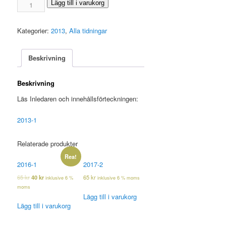
2013-
Lägg till i varukorg
1
mängd
Kategorier:
2013
,
Alla tidningar
Beskrivning
Beskrivning
Läs Inledaren och innehållsförteckningen:
2013-1
Relaterade produkter
Rea!
2016-1
2017-2
65
kr
40
kr
65
kr
inklusive 6 %
inklusive 6 % moms
moms
Lägg till i varukorg
Lägg till i varukorg