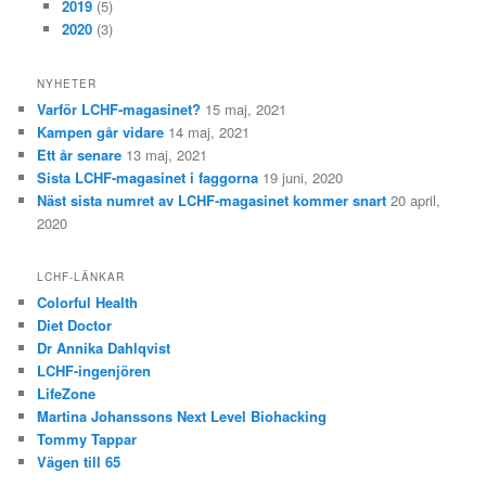
2019
(5)
2020
(3)
NYHETER
Varför LCHF-magasinet?
15 maj, 2021
Kampen går vidare
14 maj, 2021
Ett år senare
13 maj, 2021
Sista LCHF-magasinet i faggorna
19 juni, 2020
Näst sista numret av LCHF-magasinet kommer snart
20 april,
2020
LCHF-LÄNKAR
Colorful Health
Diet Doctor
Dr Annika Dahlqvist
LCHF-ingenjören
LifeZone
Martina Johanssons Next Level Biohacking
Tommy Tappar
Vägen till 65