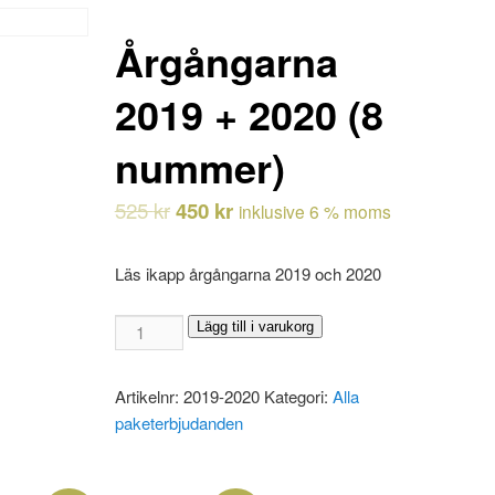
Årgångarna
2019 + 2020 (8
nummer)
525
kr
450
kr
inklusive 6 % moms
Läs ikapp årgångarna 2019 och 2020
Årgångarna
Lägg till i varukorg
2019
+
Artikelnr:
2019-2020
Kategori:
Alla
2020
paketerbjudanden
(8
nummer)
mängd