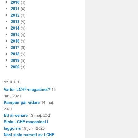
2010
(4)
2011
(4)
2012
(4)
2013
(4)
2014
(4)
2015
(4)
2016
(4)
2017
(5)
2018
(5)
2019
(5)
2020
(3)
NYHETER
Varför LCHF-magasinet?
15
maj, 2021
Kampen går vidare
14 maj,
2021
Ett år senare
13 maj, 2021
Sista LCHF-magasinet i
faggorna
19 juni, 2020
Näst sista numret av LCHF-