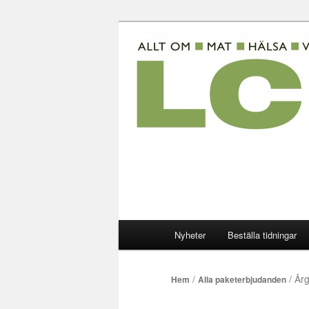
Hoppa
Allt om mat hälsa viktkontroll 
till
primärt
LCHF-magasi
innehåll
Huvudmeny
Nyheter
Beställa tidningar
/
/ År
Hem
Alla paketerbjudanden