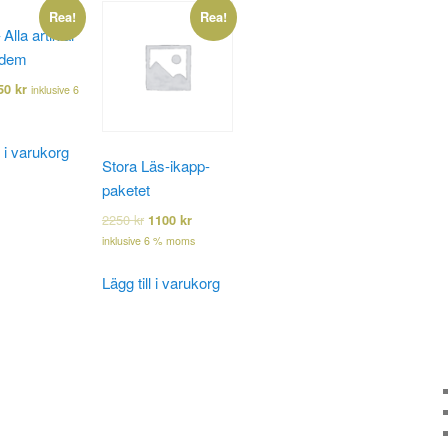
Rea!
Rea!
Alla artiklar
ödem
50
kr
inklusive 6
l i varukorg
Stora Läs-ikapp-
paketet
2250
kr
1100
kr
inklusive 6 % moms
Lägg till i varukorg