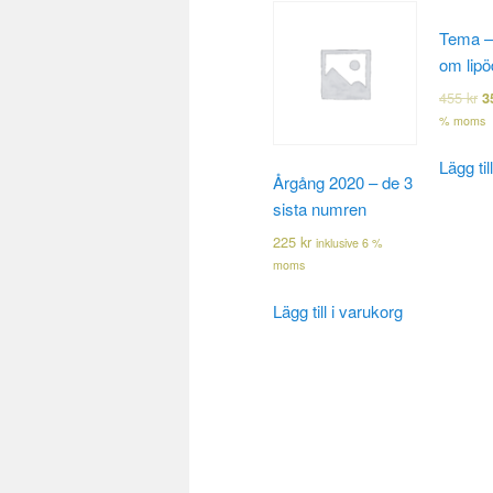
Tema – 
om lip
455
kr
3
% moms
Lägg til
Årgång 2020 – de 3
sista numren
225
kr
inklusive 6 %
moms
Lägg till i varukorg