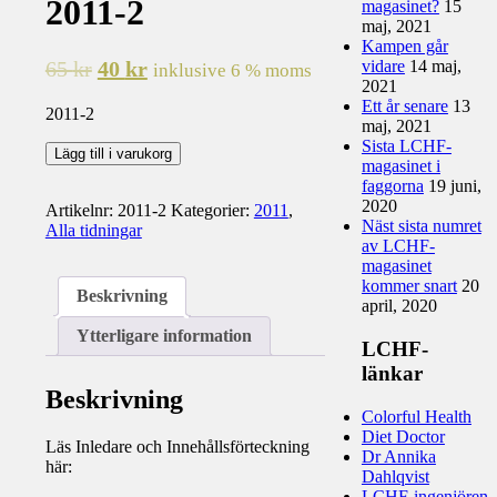
2011-2
magasinet?
15
maj, 2021
Kampen går
vidare
14 maj,
65
kr
40
kr
inklusive 6 % moms
2021
Ett år senare
13
2011-2
maj, 2021
Sista LCHF-
2011-
Lägg till i varukorg
magasinet i
2
faggorna
19 juni,
mängd
2020
Artikelnr:
2011-2
Kategorier:
2011
,
Näst sista numret
Alla tidningar
av LCHF-
magasinet
kommer snart
20
Beskrivning
april, 2020
Ytterligare information
LCHF-
länkar
Beskrivning
Colorful Health
Diet Doctor
Läs Inledare och Innehållsförteckning
Dr Annika
här:
Dahlqvist
LCHF-ingenjören