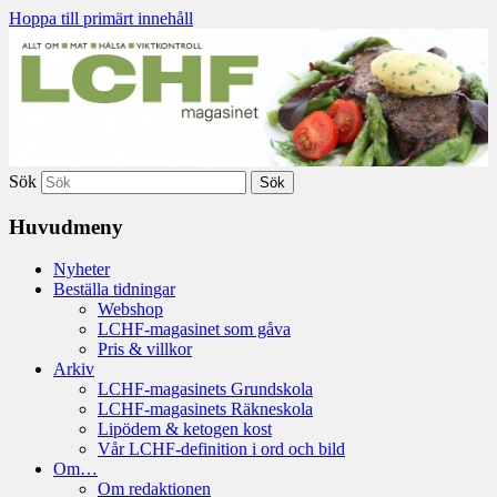
Hoppa till primärt innehåll
Allt om mat hälsa viktkontroll 2010-2020
LCHF-magasinet
Sök
Huvudmeny
Nyheter
Beställa tidningar
Webshop
LCHF-magasinet som gåva
Pris & villkor
Arkiv
LCHF-magasinets Grundskola
LCHF-magasinets Räkneskola
Lipödem & ketogen kost
Vår LCHF-definition i ord och bild
Om…
Om redaktionen