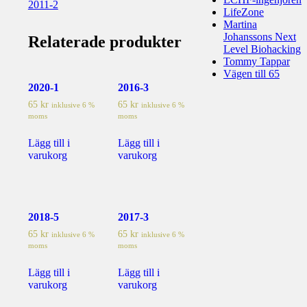
2011-2
LifeZone
Martina
Johanssons Next
Relaterade produkter
Level Biohacking
Tommy Tappar
Vägen till 65
2020-1
2016-3
65
kr
65
kr
inklusive 6 %
inklusive 6 %
moms
moms
Lägg till i
Lägg till i
varukorg
varukorg
2018-5
2017-3
65
kr
65
kr
inklusive 6 %
inklusive 6 %
moms
moms
Lägg till i
Lägg till i
varukorg
varukorg